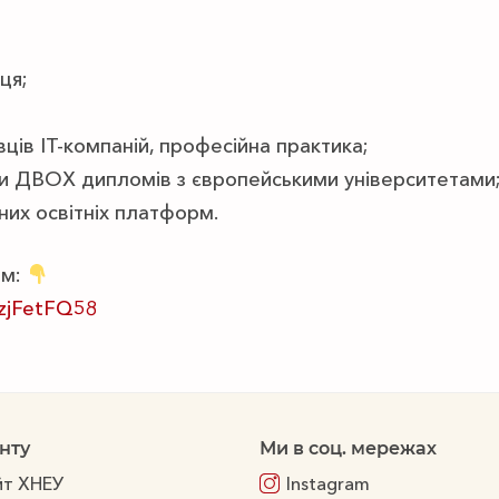
ця;
ців ІТ-компаній, професійна практика;
и ДВОХ дипломів з європейськими університетами
них освітніх платформ.
ям:
zjFetFQ58
нту
Ми в соц. мережах
йт ХНЕУ
Instagram