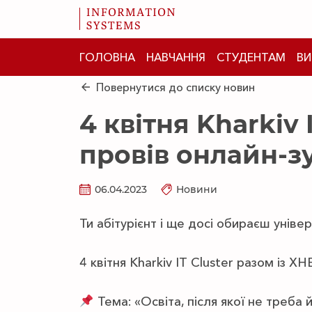
ГОЛОВНА
НАВЧАННЯ
СТУДЕНТАМ
ВИ
Повернутися до списку новин
4 квітня Kharkiv 
провів онлайн-зу
06.04.2023
Новини
Ти абітурієнт і ще досі обираєш уніве
4 квітня Kharkiv IT Cluster разом із Х
Тема: «Освіта, після якої не треба й