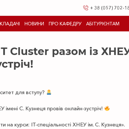
+ 38 (057) 702-1
КЛАДАЧІ
НОВИНИ
ПРО КАФЕДРУ
АБІТУРІЄНТАМ
IT Cluster разом із ХНЕ
стріч!
рситет для вступу?
НЕУ імені С. Кузнеця провів онлайн-зустріч!
ти на курси: ІТ-спеціальності ХНЕУ ім. С. Кузнеця».