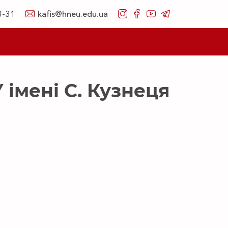
8-31
kafis@hneu.edu.ua
У імені С. Кузнеця