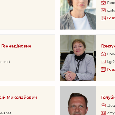
Про
izol
Розк
 Геннадійович
Гризу
Про
eu.net
Lgr2
Розк
сій Миколайович
Голуб
Доц
neu.net
dmyt