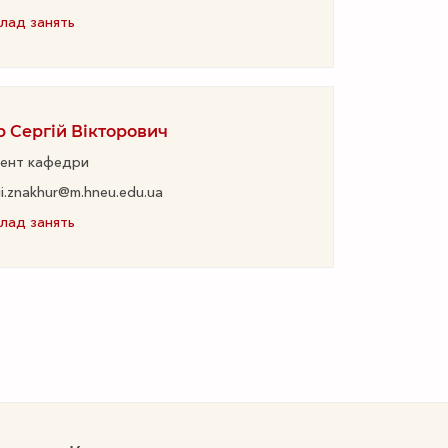
лад занять
р Сергій Вікторович
ент кафедри
ii.znakhur@m.hneu.edu.ua
лад занять