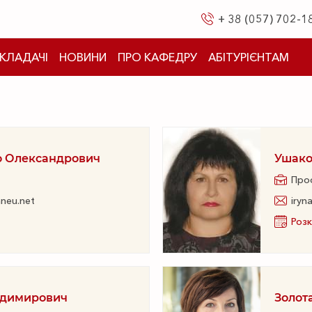
+ 38 (057) 702-1
КЛАДАЧІ
НОВИНИ
ПРО КАФЕДРУ
АБІТУРІЄНТАМ
о Олександрович
Ушако
Про
neu.net
iryn
Розк
лодимирович
Золот