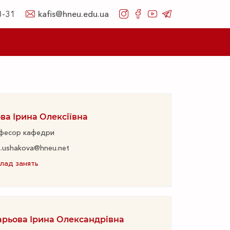
8-31
kafis@hneu.edu.ua
ва Ірина Олексіївна
фесор кафедри
a.ushakova@hneu.net
лад занять
арьова Ірина Олександрівна