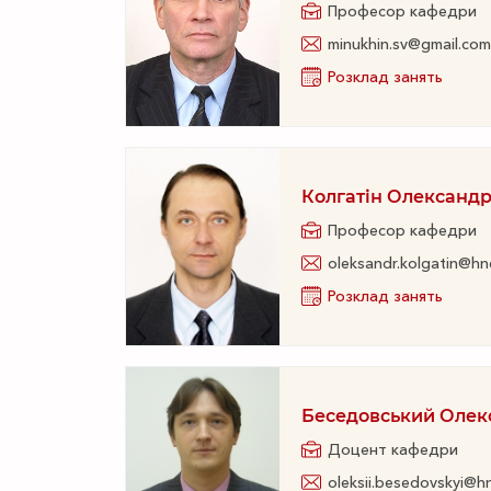
Професор кафедри
minukhin.sv@gmail.com
Розклад занять
Колгатін Олександр
Професор кафедри
oleksandr.kolgatin@hn
Розклад занять
Беседовський Олек
Доцент кафедри
oleksii.besedovskyi@h