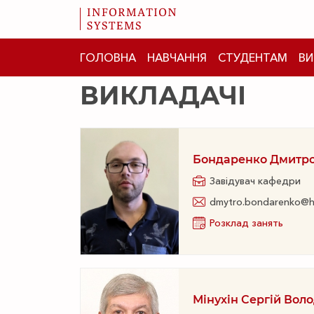
ГОЛОВНА
НАВЧАННЯ
СТУДЕНТАМ
ВИ
ВИКЛАДАЧІ
Бондаренко Дмитр
Завідувач кафедри
dmytro.bondarenko@h
Розклад занять
Мінухін Сергій Во