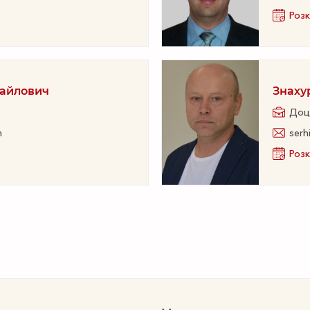
Розк
хайлович
Знаху
Доц
m
serh
Розк