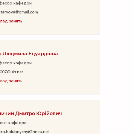
фесор кафедри
otaryova@gmail.com
лад занять
н Людмила Едуардівна
фесор кафедри
007@ukr.net
лад занять
ничий Дмитро Юрійович
ент кафедри
ro.holubnychyi@hneu.net