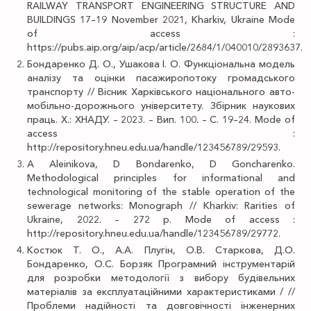
RAILWAY TRANSPORT ENGINEERING STRUCTURE AND
BUILDINGS 17–19 November 2021, Kharkiv, Ukraine Mode
of access :
https://pubs.aip.org/aip/acp/article/2684/1/040010/2893637.
Бондаренко Д. О., Ушакова І. О. Функціональна модель
аналізу та оцінки пасажиропотоку громадського
транспорту // Вісник Харківського національного авто-
мобільно-дорожнього університету. Збірник наукових
праць. X.: ХНАДУ. – 2023. – Вип. 100. – С. 19–24. Mode of
access :
http://repository.hneu.edu.ua/handle/123456789/29593.
A Aleinikova, D Bondarenko, D Goncharenko.
Methodological principles for informational and
technological monitoring of the stable operation of the
sewerage networks: Monograph // Kharkiv: Rarities of
Ukraine, 2022. – 272 p. Mode of access :
http://repository.hneu.edu.ua/handle/123456789/29772.
Костюк Т. О., А.А. Плугін, О.В. Старкова, Д.О.
Бондаренко, О.С. Борзяк Програмний інструментарій
для розробки методології з вибору будівельних
матеріалів за експлуатаційними характеристиками / //
Проблеми надійності та довговічності інженерних