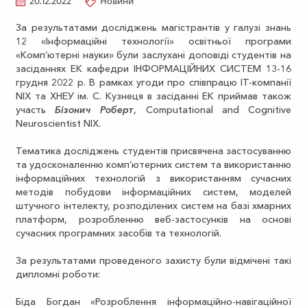
20.12.2022
Новини
За результатами досліджень магістрантів у галузі знань
12 «Інформаційні технології» освітньої програми
«Комп’ютерні науки» були заслухані доповіді студентів на
засіданнях ЕК кафедри ІНФОРМАЦІЙНИХ СИСТЕМ 13-16
грудня 2022 р. В рамках угоди про співпрацю ІТ-компанії
NIX та ХНЕУ ім. С. Кузнеця в засіданні ЕК приймав також
участь
Бізонич Роберт
, Computational and Cognitive
Neuroscientist NIX.
Тематика досліджень студентів присвячена застосуванню
та удосконаленню комп’ютерних систем та використанню
інформаційних технологій з використанням сучасних
методів побудови інформаційних систем, моделей
штучного інтелекту, розподілених систем на базі хмарних
платформ, розробленню веб-застосунків на основі
сучасних програмних засобів та технологій.
За результатами проведеного захисту були відмічені такі
дипломні роботи:
Біда Богдан «Розроблення інформаційно-навігаційної