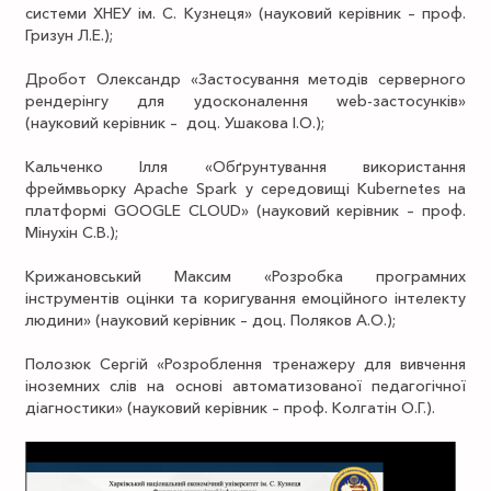
системи ХНЕУ ім. С. Кузнеця» (науковий керівник – проф.
Гризун Л.Е.);
Дробот Олександр «Застосування методів серверного
рендерінгу для удосконалення web-застосунків»
(науковий керівник – доц. Ушакова І.О.);
Кальченко Ілля «Обґрунтування використання
фреймвьорку Apache Spark у середовищі Kubernetes на
платформі GOOGLE CLOUD» (науковий керівник – проф.
Мінухін С.В.);
Крижановський Максим «Розробка програмних
інструментів оцінки та коригування емоційного інтелекту
людини» (науковий керівник – доц. Поляков А.О.);
Полозюк Сергій «Розроблення тренажеру для вивчення
іноземних слів на основі автоматизованої педагогічної
діагностики» (науковий керівник – проф. Колгатін О.Г.).