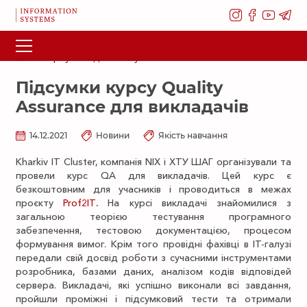
Повернутися до списку новин
Підсумки курсу Quality
Assurance для викладачів
14.12.2021
Новини
Якість навчання
Kharkiv IT Cluster, компанія NIX і ХТУ ШАГ організували та
провели курс QA для викладачів. Цей курс є
безкоштовним для учасників і проводиться в межах
проєкту
Prof
2
IT
.
На курсі викладачі знайомилися з
загальною теорією тестування програмного
забезпечення, тестовою документацією, процесом
формування вимог. Крім того провідні фахівці в ІТ-галузі
передали свій досвід роботи з сучасними інструментами
розробника, базами даних, аналізом кодів відповідей
сервера. Викладачі, які успішно виконали всі завдання,
пройшли проміжні і підсумковий тести та отримали