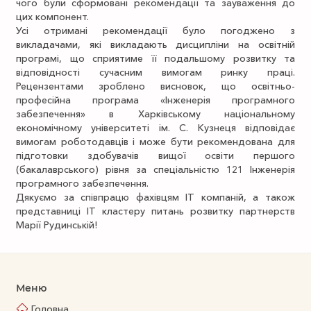
чого були сформовані рекомендації та зауваження до
цих компонент.
Усі отримані рекомендації було погоджено з
викладачами, які викладають дисципліни на освітній
програмі, що сприятиме її подальшому розвитку та
відповідності сучасним вимогам ринку праці.
Рецензентами зроблено висновок, що освітньо-
професійна програма «Інженерія програмного
забезпечення» в Харківському національному
економічному університеті ім. С. Кузнеця відповідає
вимогам роботодавців і може бути рекомендована для
підготовки здобувачів вищої освіти першого
(бакалаврського) рівня за спеціальністю 121 Інженерія
програмного забезпечення.
Дякуємо за співпрацю фахівцям ІТ компаній, а також
представниці ІТ кластеру питань розвитку партнерств
Марії Рудинській!
Меню
Головна