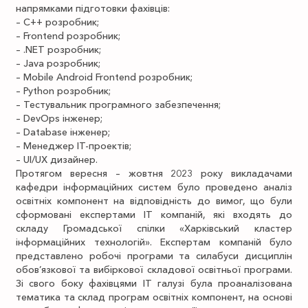
напрямками підготовки фахівців:
– С++ розробник;
– Frontend розробник;
– .NET розробник;
– Java розробник;
– Mobile Android Frontend розробник;
– Python розробник;
– Тестувальник програмного забезпечення;
– DevOps інженер;
– Database інженер;
– Менеджер ІТ-проектів;
– UI/UX дизайнер.
Протягом вересня – жовтня 2023 року викладачами
кафедри інформаційних систем було проведено аналіз
освітніх компонент на відповідність до вимог, що були
сформовані експертами ІТ компаній, які входять до
складу Громадської спілки «Харківський кластер
інформаційних технологій». Експертам компаній було
представлено робочі програми та силабуси дисциплін
обов’язкової та вибіркової складової освітньої програми.
Зі свого боку фахівцями ІТ галузі була проаналізована
тематика та склад програм освітніх компонент, на основі