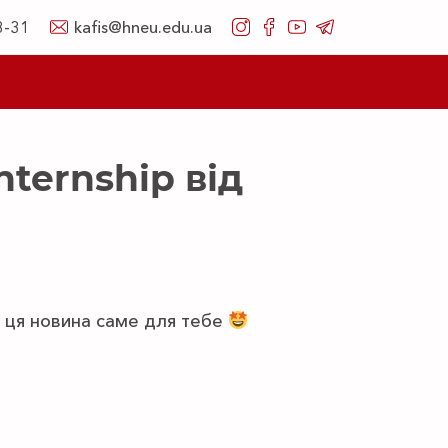
8-31
kafis@hneu.edu.ua
nternship від
о ця новина саме для тебе