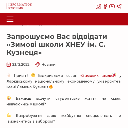
Повернутися до списку новин
Запрошуємо Вас відвідати
«Зимові школи ХНЕУ ім. С.
Кузнеця»
23.12.2022
Новини
Привіт!
Відкриваємо сезон
«Зимових шкіл»
у
Харківському національному економічному університеті
імені Семена Кузнеця
.
Бажаєш відчути студентське життя на смак,
навчаючись у школі?
Випробувати свою майбутню спеціальність та
визначитись з вибором?