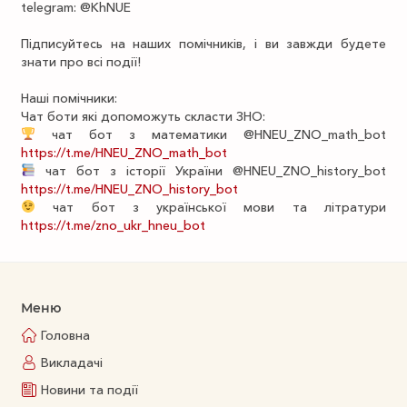
telegram: @KhNUE
Підписуйтесь на наших помічників, і ви завжди будете
знати про всі події!
Наші помічники:
Чат боти які допоможуть скласти ЗНО:
чат бот з математики @HNEU_ZNO_math_bot
https://t.me/HNEU_ZNO_math_bot
чат бот з історії України @HNEU_ZNO_history_bot
https://t.me/HNEU_ZNO_history_bot
чат бот з української мови та літратури
https://t.me/zno_ukr_hneu_bot
Меню
Головна
Викладачі
Новини та події