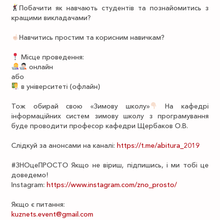
Побачити як навчають студентів та познайомитись з
кращими викладачами?
Навчитись простим та корисним навичкам?
Місце проведення:
онлайн
або
в університеті (офлайн)
Тож обирай свою «Зимову школу»
На кафедрі
інформаційних систем зимову школу з програмування
буде проводити професор кафедри Щербаков О.В.
Слідкуй за анонсами на каналі:
https://t.me/abitura_2019
#ЗНОцеПРОСТО Якщо не віриш, підпишись, і ми тобі це
доведемо!
Instagram:
https://www.instagram.com/zno_prosto/
Якщо є питання:
kuznets.event@gmail.com