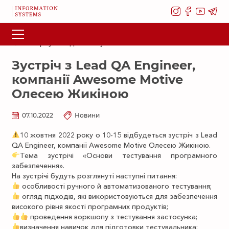
Повернутися до списку новин
Зустріч з Lead QA Engineer,
компанії Awesome Motive
Олесею Жикіною
07.10.2022
Новини
10 жовтня 2022 року о 10-15 відбудеться зустріч з Lead
QA Engineer, компанії Awesome Motive Олесею Жикіною.
Тема зустрічі «Основи тестування програмного
забезпечення».
На зустрічі будуть розглянуті наступні питання:
особливості ручного й автоматизованого тестування;
огляд підходів, які використовуються для забезпечення
високого рівня якості програмних продуктів;
проведення воркшопу з тестування застосунка;
визначення навичок для підготовки тестувальника;