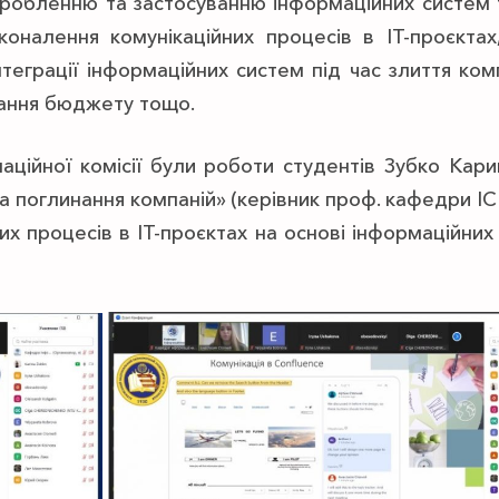
обленню та застосуванню інформаційних систем та
коналення комунікаційних процесів в ІТ-проєкта
теграції інформаційних систем під час злиття комп
ування бюджету тощо.
ційної комісії були роботи студентів Зубко Кари
а поглинання компаній» (керівник проф. кафедри ІС 
х процесів в ІТ-проєктах на основі інформаційних т