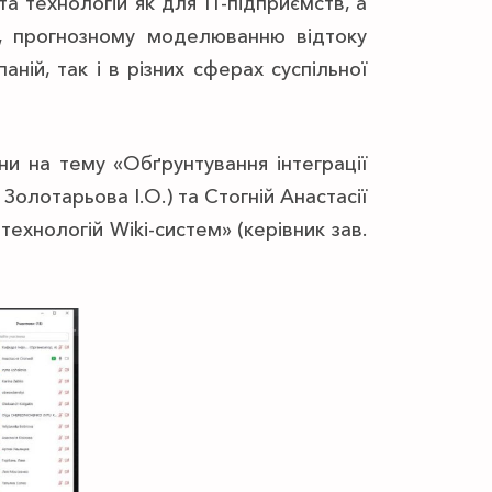
 технологій як для ІТ-підприємств, а
х, прогнозному моделюванню відтоку
аній, так і в різних сферах суспільної
ни на тему «Обґрунтування інтеграції
Золотарьова І.О.) та Стогній Анастасії
ехнологій Wiki-систем» (керівник зав.