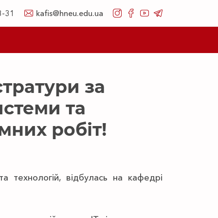
8-31
kafis@hneu.edu.ua
стратури за
истеми та
мних робіт!
та технологій, відбулась на кафедрі