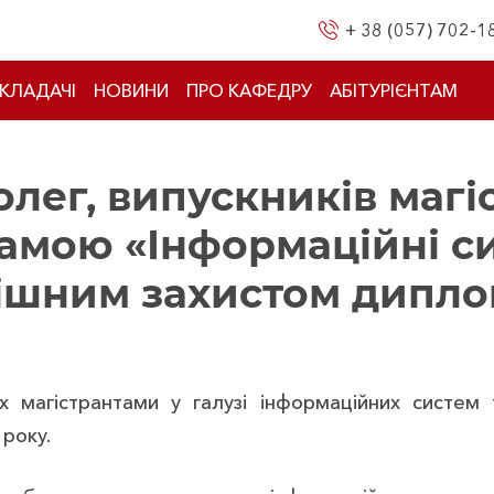
+ 38 (057) 702-1
КЛАДАЧІ
НОВИНИ
ПРО КАФЕДРУ
АБІТУРІЄНТАМ
лег, випускників магі
амою «Інформаційні с
пішним захистом дипло
 магістрантами у галузі інформаційних систем 
року.