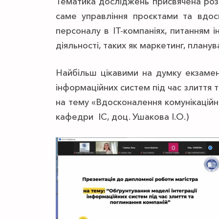
Тематика досліджень присвячена розр
саме управління проєктами та вдос
персоналу в ІТ-компаніях, питанням ін
діяльності, таких як маркетинг, план
Найбільш цікавими на думку екзамена
інформаційних систем під час злиття т
на тему «Вдосконалення комунікаційни
кафедри ІС, доц. Ушакова І.О.)