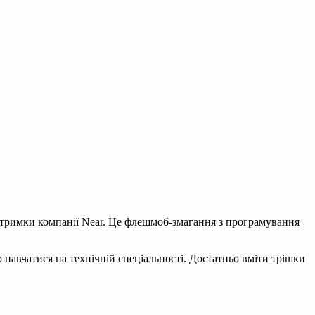
ідтримки компанії Near. Це флешмоб-змагання з програмування
о навчатися на технічній спеціальності. Достатньо вміти трішки