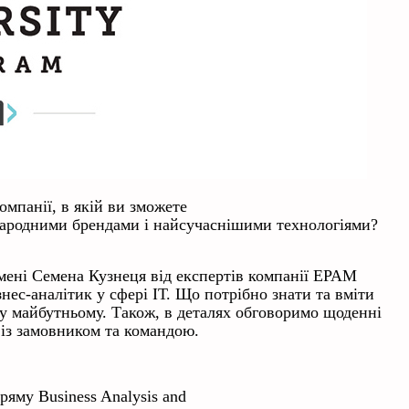
омпанії, в якій ви зможете
народними брендами і найсучаснішими технологіями?
імені Семена Кузнеця від експертів компанії ЕРАМ
знес-аналітик у сфері ІТ. Що потрібно знати та вміти
 у майбутньому. Також, в деталях обговоримо щоденні
ю із замовником та командою.
яму Business Analysis and