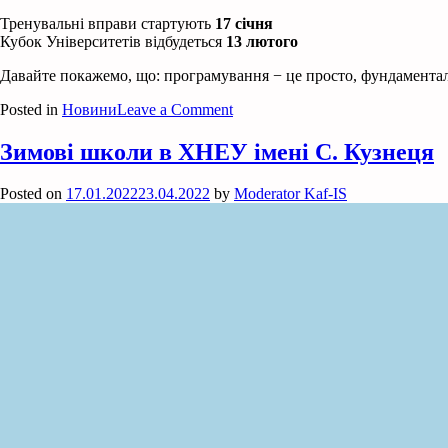
Тренувальні вправи стартують
17 січня
Кубок Університетів відбудеться
13 лютого
Давайте покажемо, що: програмування − це просто, фундаменталь
on
Posted in
Новини
Leave a Comment
Стартує
проєкт
Зимові школи в ХНЕУ імені С. Кузнеця
«Кубок
університетів»!
Posted on
17.01.2022
23.04.2022
by
Moderator Kaf-IS