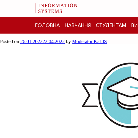
Month:
January 2022
ГОЛОВНА
НАВЧАННЯ
СТУДЕНТАМ
ВИ
Бізнес-аналітик в IT: особливості профес
Posted on
26.01.2022
22.04.2022
by
Moderator Kaf-IS