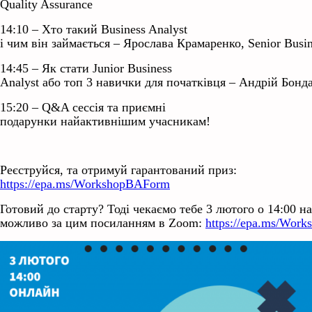
Quality Assurance
14:10 – Хто такий Business Analyst
і чим він займається – Ярослава Крамаренко, Senior Busin
14:45 – Як стати Junior Business
Analyst або топ 3 навички для початківця – Андрій Бонда
15:20 – Q&A сессія та приємні
подарунки найактивнішим учасникам!
Реєструйся, та отримуй гарантований приз:
https://epa.ms/WorkshopBAForm
Готовий до старту? Тоді чекаємо тебе 3 лютого о 14:00 н
можливо за цим посиланням в Zoom:
https://epa.ms/Wor