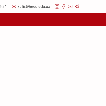
8-31
kafis@hneu.edu.ua