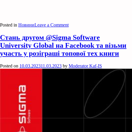
on
Posted in
Новини
Leave a Comment
HACKATHON
REBUILD
Стань другом @Sigma Software
UKRAINE,
University Global на Facebook та візьми
2023
участь у розіграші топової тех книги
Posted on
10.03.2023
11.03.2023
by
Moderator Kaf-IS