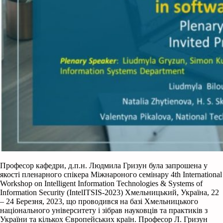
Професор кафедри, д.п.н. Людмила Гризун була запрошена у
якості пленарного спікера Міжнароного семінару 4th International
Workshop on Intelligent Information Technologies & Systems of
Information Security (IntelITSIS-2023) Хмельницький, Україна, 22
– 24 Березня, 2023, що проводився на базі Хмельницького
національного університету і зібрав науковців та практиків з
України та кількох Європейських країн. Професор Л. Гризун