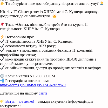
Ти абітурієнт і ще досі обираєш університет для вступу?
Kharkiv IT Cluster разом із ХНЕУ імені С. Кузнеця запрошує
доєднатися до онлайн-зустрічі!
Тема: «Освіта, після якої не треба йти на курси: ІТ-
спеціальності ХНЕУ ім. С. Кузнеця».
Поговоримо про:
ІТ-спеціальності в ХНЕУ ім. С. Кузнеця;
особливості вступу 2023 року;
участь у викладанні провідних фахівців ІТ-компаній,
професійна практика;
міжнародні стажування та програми ДВОХ дипломів з
європейськими університетами;
онлайн-навчання, доступ до провідних освітніх платформ.
Коли: 4 квітня о 15:00, ZOOM
Реєстрація за посиланням:
https://forms.gle/Dh4wQ8VE5G62sKxW9
Детальніше на нашому
сайті
Вступ – це легко!
– завжди актуальна інформація для
абітурієнтів!