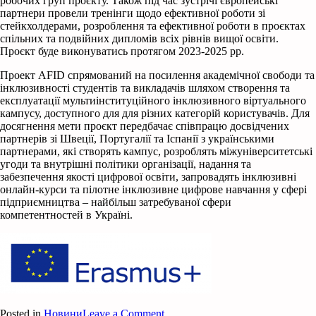
робочих груп проєкту. Також під час зустрічі європейські
партнери провели тренінги щодо ефективної роботи зі
стейкхолдерами, розроблення та ефективної роботи в проєктах
спільних та подвійних дипломів всіх рівнів вищої освіти.
Проєкт буде виконуватись протягом 2023-2025 рр.
Проект AFID спрямований на посилення академічної свободи та
інклюзивності студентів та викладачів шляхом створення та
експлуатації мультиінституційного інклюзивного віртуального
кампусу, доступного для для різних категорій користувачів. Для
досягнення мети проєкт передбачає співпрацю досвідчених
партнерів зі Швеції, Португалії та Іспанії з українськими
партнерами, які створять кампус, розроблять міжуніверситетські
угоди та внутрішні політики організації, надання та
забезпечення якості цифрової освіти, запровадять інклюзивні
онлайн-курси та пілотне інклюзивне цифрове навчання у сфері
підприємництва – найбільш затребуваної сфери
компетентностей в Україні.
on
Posted in
Новини
Leave a Comment