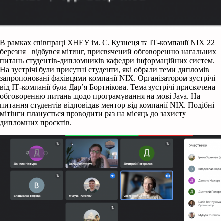
В рамках співпраці ХНЕУ ім. С. Кузнеця та ІТ-компанії NIX 22
березня відбувся мітинг, присвячений обговоренню нагальних
питань студентів-дипломників кафедри інформаційних систем.
На зустрічі були присутні студенти, які обрали теми дипломів
запропоновані фахівцями компанії NIX. Організатором зустрічі
від ІТ-компанії була Дар’я Бортнікова. Тема зустрічі присвячена
обговоренню питань щодо програмування на мові Java. На
питання студентів відповідав ментор від компанії NIX. Подібні
мітінги планується проводити раз на місяць до захисту
дипломних проєктів.