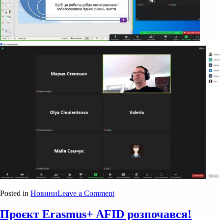
on
Posted in
Новини
Leave a Comment
Профорієнтаційна
робота
Проєкт Erasmus+ AFID розпочався!