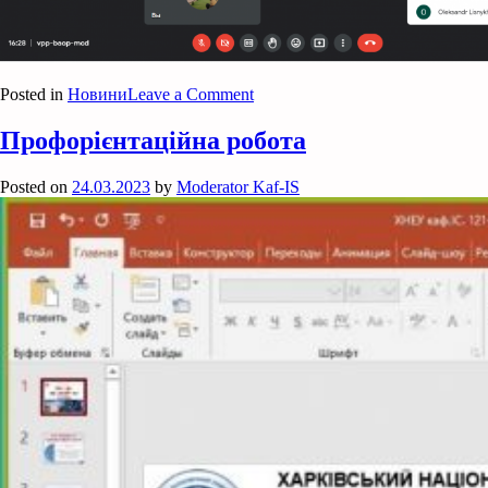
on
Posted in
Новини
Leave a Comment
Велком-
міт:
Профорієнтаційна робота
ХНЕУ-
NIX
Posted on
24.03.2023
by
Moderator Kaf-IS
Java-
менторство