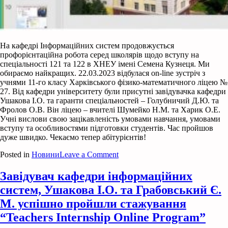
На кафедрі Інформаційних систем продовжується
профорієнтаційна робота серед школярів щодо вступу на
спеціальності 121 та 122 в ХНЕУ імені Семена Кузнеця. Ми
обираємо найкращих. 22.03.2023 відбулася on-line зустріч з
учнями 11-го класу Харківського фізико-математичного ліцею №
27. Від кафедри університету були присутні завідувачка кафедри
Ушакова І.О. та гаранти спеціальностей – Голубничий Д.Ю. та
Фролов О.В. Він ліцею – вчителі Шумейко Н.М. та Харик О.Е.
Учні вислови свою зацікавленість умовами навчання, умовами
вступу та особливостями підготовки студентів. Час пройшов
дуже швидко. Чекаємо тепер абітурієнтів!
on
Posted in
Новини
Leave a Comment
Профорієнтаційна
робота
Завідувач кафедри інформаційних
систем, Ушакова І.О. та Грабовський Є.
М. успішно пройшли стажування
“Teachers Internship Online Program”