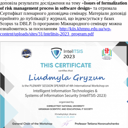
доповіла результати дослідження на тему «
Issues of formalization
of risk management process in software design
» та отримала
Сертифікат пленарного доповідача семінару. Матеріали доповіді
прийнято до публікації у журналі, що індексується у базах
Scopus та DBLP. Із програмою Міжнародного семінару можна
ознайомитись за посиланням
http://kiis.khmnu.edu.ua/wp-
content/uploads/sites/31/intelitsis-2023_program.pdf