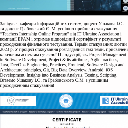
Завідувач кафедри інформаційних систем, доцент Ушакова І.О.
та доцент Грабовський Є. М. успішно пройшли стажування
“Teachers Internship Online Program” від IT Ukraine Association і
компанії EPAM і отримав відповідний сертифікат у результаті
проходження фінального тестування. Термін стажування: лютий
2023 р. У процесі стажування розглядалися такі теми, присвячені
ключовим аспектам сучасної ІТ-індустрії, як: Project Management
in Software Development, Project & its attributes, Agile practices,
Java, DevOps Engineering Practices, Frontend, Software Design and
Architecture principles, Git, Big Data Overview, Android, iOS
Development, Insights into Business Analysis, Testing, Scripting.
Вітаємо Ушакову І.О. та Грабовського Є.М. з успішним
проходженням стажування!