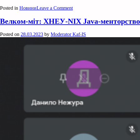
on
Posted in
Новини
Leave a Comment
Вступ
2023
Велком-міт: ХНЕУ-NIX Java-менторство
Posted on
28.03.2023
by
Moderator Kaf-IS