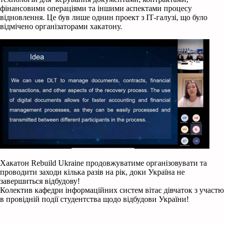
фінансовими операціями та іншими аспектами процесу
відновлення. Це був лише однин проект з ІТ-галузі, що було
відмічено організаторами хакатону.
Хакатон Rebuild Ukraine продовжуватиме організовувати та
проводити заходи кілька разів на рік, доки Україна не
завершиться відбудову!
Колектив кафедри інформаційних систем вітає дівчаток з участю
в провідній події студентства щодо відбудови України!