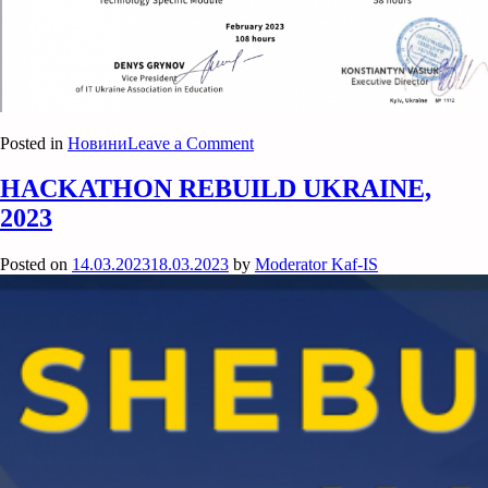
on
Posted in
Новини
Leave a Comment
Завідувач
кафедри
HACKATHON REBUILD UKRAINE,
інформаційних
2023
систем,
Ушакова
І.О.
Posted on
14.03.2023
18.03.2023
by
Moderator Kaf-IS
та
Грабовський
Є.
М.
успішно
пройшли
стажування
“Teachers
Internship
Online
Program”