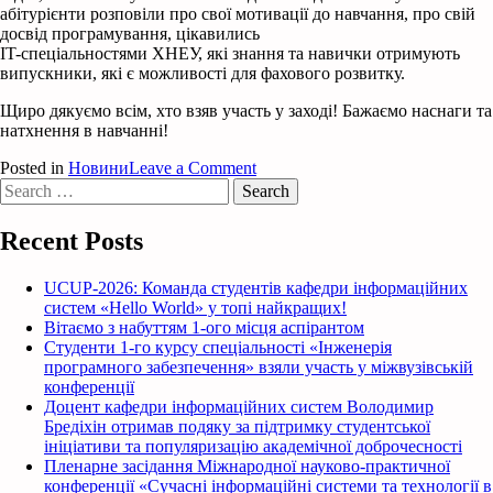
абітурієнти розповіли про свої мотивації до навчання, про свій
досвід програмування, цікавились
IT-спеціальностями ХНЕУ, які знання та навички отримують
випускники, які є можливості для фахового розвитку.
Щиро дякуємо всім, хто взяв участь у заході! Бажаємо наснаги та
натхнення в навчанні!
on
Posted in
Новини
Leave a Comment
Search
Участь
for:
кафедри
інформаційних
Recent Posts
систем
у
зимовій
UCUP-2026: Команда студентів кафедри інформаційних
школі
систем «Hello World» у топі найкращих!
ХНЕУ
Вітаємо з набуттям 1-ого місця аспірантом
ім.
Студенти 1-го курсу спеціальності «Інженерія
С.
програмного забезпечення» взяли участь у міжвузівській
Кузнеця
конференції
Доцент кафедри інформаційних систем Володимир
Бредіхін отримав подяку за підтримку студентської
ініціативи та популяризацію академічної доброчесності
Пленарне засідання Міжнародної науково-практичної
конференції «Сучасні інформаційні системи та технології в