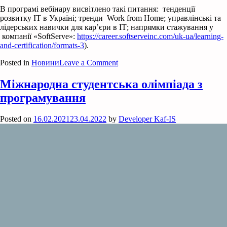
В програмі вебінару висвітлено такі питання: тенденції
розвитку ІТ в Україні; тренди Work from Home; управлінські та
лідерських навички для кар’єри в ІТ; напрямки стажування у
компанії «SoftServe»:
https://career.softserveinc.com/uk-ua/learning-
and-certification/formats-3
).
on
Posted in
Новини
Leave a Comment
Вебінар
«IT
Міжнародна студентська олімпіада з
insights
програмування
and
WFH
Talents»
Posted on
16.02.2021
23.04.2022
by
Developer Kaf-IS