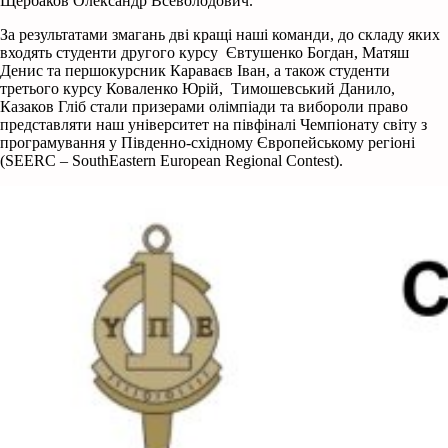
Щербаков Олександр Всеволодович.
За результатами змагань дві кращі наші команди, до складу яких
входять студенти другого курсу Євтушенко Богдан, Матяш
Денис та першокурсник Караваєв Іван, а також студенти
третього курсу Коваленко Юрій, Тимошевський Данило,
Казаков Гліб стали призерами олімпіади та вибороли право
представляти наш університет на півфіналі Чемпіонату світу з
програмування у Південно-східному Європейському регіоні
(SEERC – SouthEastern European Regional Contest).