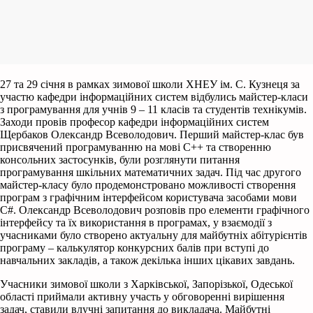
27 та 29 січня в рамках зимової школи ХНЕУ ім. С. Кузнеця за
участю кафедри інформаційних систем відбулись майстер-класи
з програмування для учнів 9 – 11 класів та студентів технікумів.
Заходи провів професор кафедри інформаційних систем
Щербаков Олександр Всеволодович. Перший майстер-клас був
присвячений програмуванню на мові C++ та створенню
консольних застосунків, були розглянути питання
програмування шкільних математичних задач. Під час другого
майстер-класу було продемонстровано можливості створення
програм з графічним інтерфейсом користувача засобами мови
С#. Олександр Всеволодович розповів про елементи графічного
інтерфейсу та їх використання в програмах, у взаємодії з
учасниками було створено актуальну для майбутніх абітурієнтів
програму – калькулятор конкурсних балів при вступі до
навчальних закладів, а також декілька інших цікавих завдань.
Учасники зимової школи з Харківської, Запорізької, Одеської
області приймали активну участь у обговоренні вирішення
задач, ставили влучні запитання до викладача. Майбутні