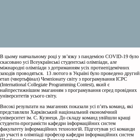
В цьому навчальному році у зв’язку з пандемією COVID-19 було
скасовано усі Всеукраїнські студентські олімпіади, але
міжнародні олімпіади з дотриманням усіх протиепідемічних
заходів проводяться. 13 лютого в Україні було проведено другий
етап (чвертьфінал) Чемпіонату світу з програмування ICPC
(International Collegiate Programming Contest), який є
найпрестижнішим змаганням з програмування серед провідних
університетів усього світу.
Високі результати на змаганнях показали усі п’ять команд, які
представляли Харківський національний економічний
університет ім. С. Кузнеця. До складу команд увійшли кращі
студенти-програмісти кафедри інформаційних систем
факультету інформаційних технологій. Підготував усі команди
до участі в олімпіаді професор кафедри інформаційних систем