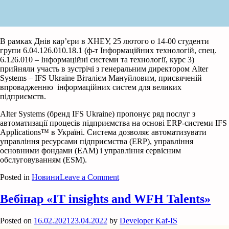
В рамках Днів кар’єри в ХНЕУ, 25 лютого о 14-00 студенти
групи 6.04.126.010.18.1 (ф-т Інформаційних технологій, спец.
6.126.010 – Інформаційні системи та технології, курс 3)
прийняли участь в зустрічі з генеральним директором Alter
Systems – IFS Ukraine Віталієм Мануйловим, присвяченій
впровадженню інформаційних систем для великих
підприємств.
Alter Systems (бренд IFS Ukraine) пропонує ряд послуг з
автоматизації процесів підприємства на основі ERP-системи IFS
Applications™ в Україні. Система дозволяє автоматизувати
управління ресурсами підприємства (ERP), управління
основними фондами (EAM) і управління сервісним
обслуговуванням (ESM).
on
Posted in
Новини
Leave a Comment
Кафедра
ІС
Вебінар «IT insights and WFH Talents»
на
днях
Posted on
16.02.2021
23.04.2022
by
Developer Kaf-IS
кар’єри