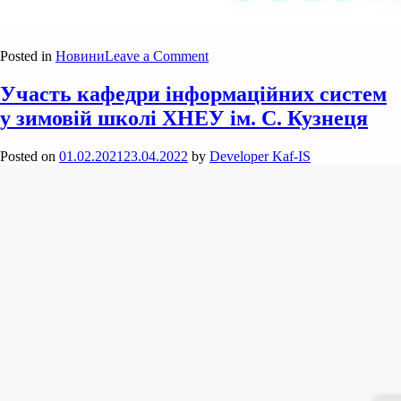
on
Posted in
Новини
Leave a Comment
Міжнародна
студентська
Участь кафедри інформаційних систем
олімпіада
у зимовій школі ХНЕУ ім. С. Кузнеця
з
програмування
Posted on
01.02.2021
23.04.2022
by
Developer Kaf-IS