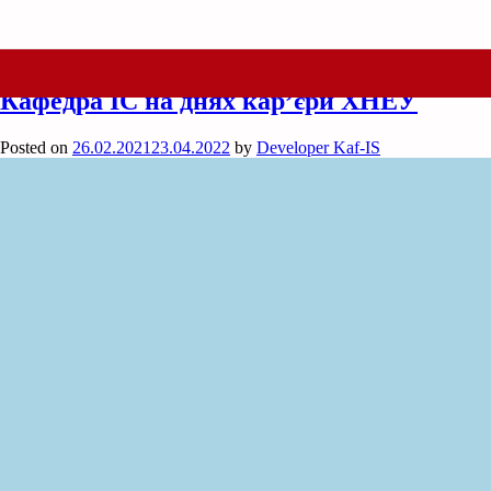
Month:
February 2021
Кафедра ІС на днях кар’єри ХНЕУ
Posted on
26.02.2021
23.04.2022
by
Developer Kaf-IS